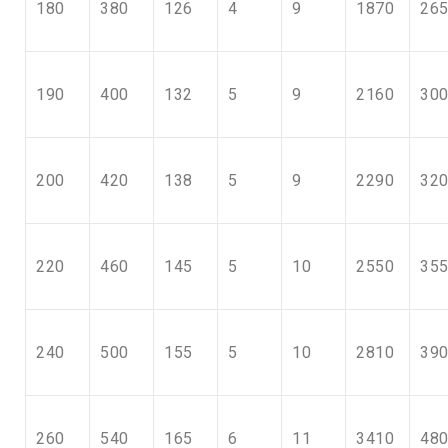
180
380
126
4
9
1870
26
190
400
132
5
9
2160
30
200
420
138
5
9
2290
32
220
460
145
5
10
2550
35
240
500
155
5
10
2810
39
260
540
165
6
11
3410
48