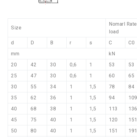
Nomarl Rat
Size
load
d
D
B
r
s
C
C0
mm
kN
20
42
30
0,6
1
53
53
25
47
30
0,6
1
60
65
30
55
34
1
1,5
78
84
35
62
36
1
1,5
94
10
40
68
38
1
1,5
113
13
45
75
40
1
1,5
120
15
50
80
40
1
1,5
151
19