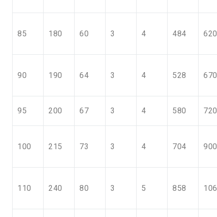
85
180
60
3
4
484
62
90
190
64
3
4
528
67
95
200
67
3
4
580
72
100
215
73
3
4
704
90
110
240
80
3
5
858
10