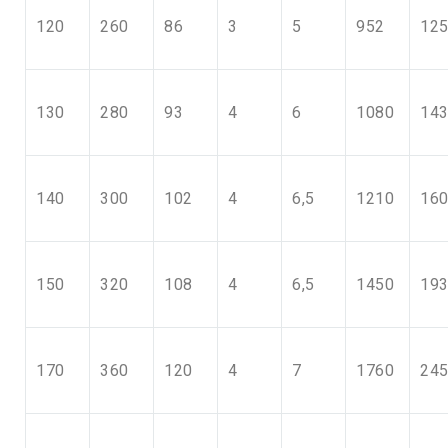
120
260
86
3
5
952
12
130
280
93
4
6
1080
14
140
300
102
4
6,5
1210
16
150
320
108
4
6,5
1450
19
170
360
120
4
7
1760
24