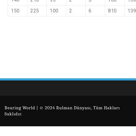
150
225
100
2
6
810
13
Bearing World | © 2024 Rulman Dünyası, Tüm Hakları
Saklıdır.