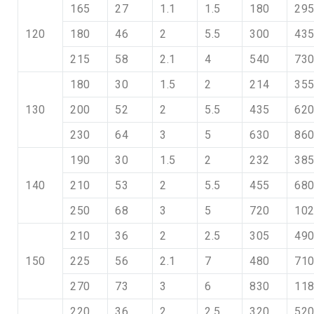
165
27
1.1
1.5
180
29
120
180
46
2
5.5
300
43
215
58
2.1
4
540
73
180
30
1.5
2
214
35
130
200
52
2
5.5
435
62
230
64
3
5
630
86
190
30
1.5
2
232
38
140
210
53
2
5.5
455
68
250
68
3
5
720
10
210
36
2
2.5
305
49
150
225
56
2.1
7
480
71
270
73
3
6
830
11
220
36
2
2.5
320
52