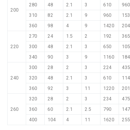
280
48
2.1
3
610
96
200
310
82
2.1
9
960
15
360
98
4
9
1420
20
270
24
1.5
2
192
36
220
300
48
2.1
3
650
10
340
90
3
9
1160
18
300
28
2
3
224
43
240
320
48
2.1
3
610
11
360
92
3
11
1220
20
320
28
2
3
234
47
260
360
60
2.1
2.5
790
14
400
104
4
11
1620
25