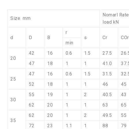
Nomarl Rat
Size mm
load kN
r
d
D
B
s
Cr
COr
min
42
16
0.6
1.5
27.5
26.
20
47
18
1
1
41.0
37.
47
16
0.6
1.5
31.5
32.
25
52
18
1
1
46
45
55
19
1
2
40.5
43
30
62
20
1
1
63
65
62
20
1
2
49.5
55
35
72
23
1.1
1
88
79