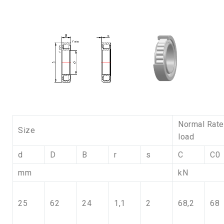
Normal Rat
Size
load
d
D
B
r
s
C
C0
mm
kN
25
62
24
1,1
2
68,2
68