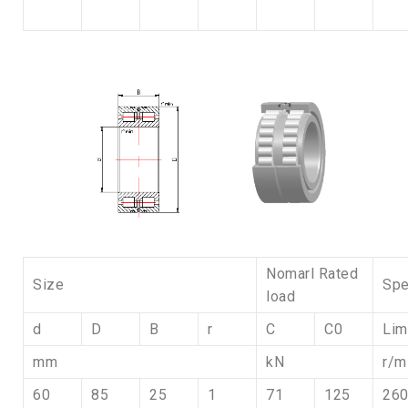
Nomarl Rated
Size
Sp
load
d
D
B
r
C
C0
Lim
mm
kN
r/m
60
85
25
1
71
125
26